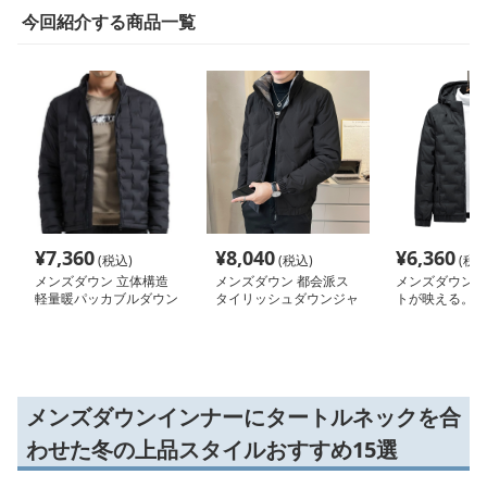
今回紹介する商品一覧
¥
7,360
¥
8,040
¥
6,360
(税込)
(税込)
(税込
メンズダウン 立体構造
メンズダウン 都会派ス
メンズダウン 
軽量暖パッカブルダウン
タイリッシュダウンジャ
トが映える。都
ケット
ズのためのフー
ウンジャケット
メンズダウンインナーにタートルネックを合
わせた冬の上品スタイルおすすめ15選