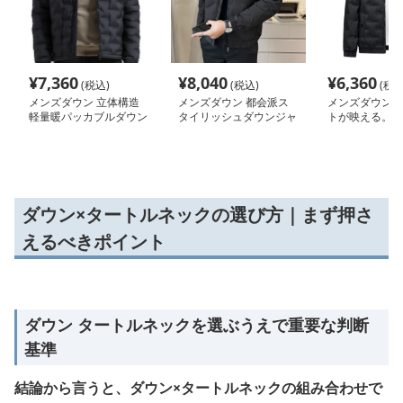
¥
7,360
¥
8,040
¥
6,360
(税込)
(税込)
(税込
メンズダウン 立体構造
メンズダウン 都会派ス
メンズダウン 
軽量暖パッカブルダウン
タイリッシュダウンジャ
トが映える。都
ケット
ズのためのフー
ウンジャケット
ダウン×タートルネックの選び方｜まず押さ
えるべきポイント
ダウン タートルネックを選ぶうえで重要な判断
基準
結論から言うと、ダウン×タートルネックの組み合わせで