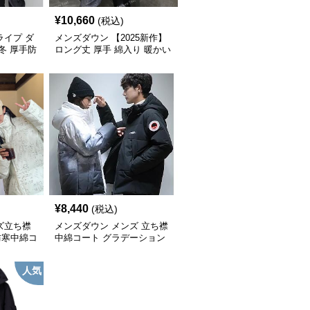
¥
10,660
(税込)
ライプ ダ
メンズダウン 【2025新作】
冬 厚手防
ロング丈 厚手 綿入り 暖かい
防寒コート
¥
8,440
(税込)
ズ立ち襟
メンズダウン メンズ 立ち襟
防寒中綿コ
中綿コート グラデーション
防寒アウター
人気