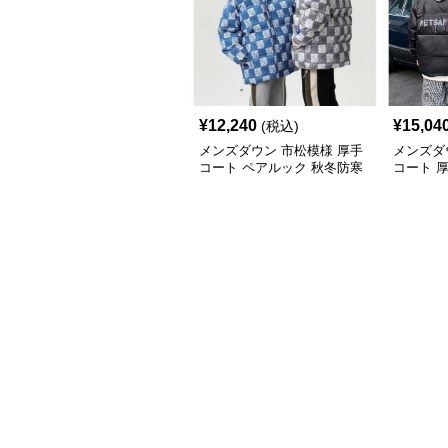
¥
12,240
¥
15,04
(税込)
メンズダウン 市松模様 厚手
メンズダ
コート ペアルック 秋冬防寒
コート 
防寒