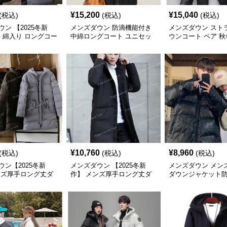
¥
15,200
¥
15,040
(税込)
(税込)
(税込)
ン 【2025冬新
メンズダウン 防滴機能付き
メンズダウン スト
手 綿入り ロングコー
中綿ロングコート ユニセッ
ウンコート ペア 秋
に最適
クス 秋冬用
寒 メンズ
¥
10,760
¥
8,960
(税込)
(税込)
(税込)
ウン【2025冬新
メンズダウン 【2025冬新
メンズダウン メン
ンズ厚手ロング丈ダ
作】 メンズ厚手ロング丈ダ
ダウンジャケット
ト 防寒・防風 中綿
ウンコート 防寒・防風仕様
ート