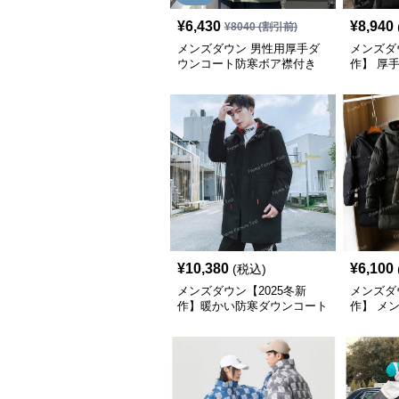
¥
6,430
¥
8,940
¥
8040
(割引前)
メンズダウン 男性用厚手ダ
メンズダウ
ウンコート防寒ボア襟付き
作】 厚
ト 防寒
¥
10,380
¥
6,100
(税込)
メンズダウン【2025冬新
メンズダ
作】暖かい防寒ダウンコート
作】 メ
ウンコー
入り