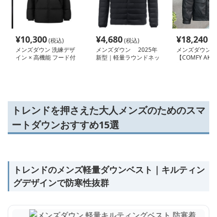
¥
10,300
¥
4,680
¥
18,240
(税込)
(税込)
(税
メンズダウン 洗練デザ
メンズダウン 2025年
メンズダウ
イン × 高機能 フード付
新型｜軽量ラウンドネッ
【COMFY AKU
きメンズダウンジャケッ
ク・Vネック可変メンズ
新作】反射ショ
ト
ダウンジャケット
ンジャケット
トレンドを押さえた大人メンズのためのスマ
ートダウンおすすめ15選
トレンドのメンズ軽量ダウンベスト｜キルティン
グデザインで防寒性抜群