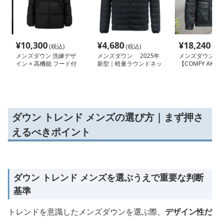
¥
10,300
¥
4,680
¥
18,240
(税込)
(税込)
(税
メンズダウン 洗練デザ
メンズダウン 2025年
メンズダウ
イン × 高機能 フード付
新型｜軽量ラウンドネッ
【COMFY AKU
きメンズダウンジャケッ
ク・Vネック可変メンズ
新作】反射ショ
ト
ダウンジャケット
ンジャケット
ダウン トレンド メンズの選び方｜まず押さ
えるべきポイント
ダウン トレンド メンズを選ぶうえで重要な判断
基準
トレンドを意識したメンズダウンを選ぶ際、
デザイン性だ