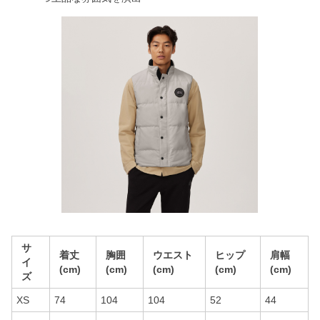
サ
着丈
胸囲
ウエスト
ヒップ
肩幅
イ
(cm)
(cm)
(cm)
(cm)
(cm)
ズ
XS
74
104
104
52
44