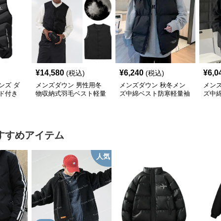
¥
14,580
¥
6,240
¥
6,0
(税込)
(税込)
ンズ ダ
メンズダウン 男性用冬
メンズダウン 秋冬メン
メン
ド付き
物収納式羽毛ベスト軽量
ズ中綿ベスト防寒軽量袖
ズ中
いサイ
薄手白鵞鳥羽毛九割使用
なし上着
軽量
すすめアイテム
人気