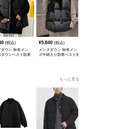
40
¥
5,840
¥
7,240
(税込)
(税込)
(税込)
ズダウン 秋冬メン
メンズダウン 秋冬メン
メンズダウン メンズ中
綿ダウンベスト防寒
ズ中綿入り防寒ベスト袖
綿ダウンベスト黒無地防
上着
なし羽織り
寒アウター
もっと見る