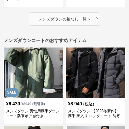
›
メンズダウン
の
袖なし
一覧へ
メンズダウンコートのおすすめアイテム
SALE
¥
6,430
¥
8,940
(税込)
¥
8040
(割引前)
メンズダウン 男性用厚手ダウン
メンズダウン 【2025冬新作】
コート防寒ボア襟付き
厚手 綿入り ロングコート 防寒
に最適