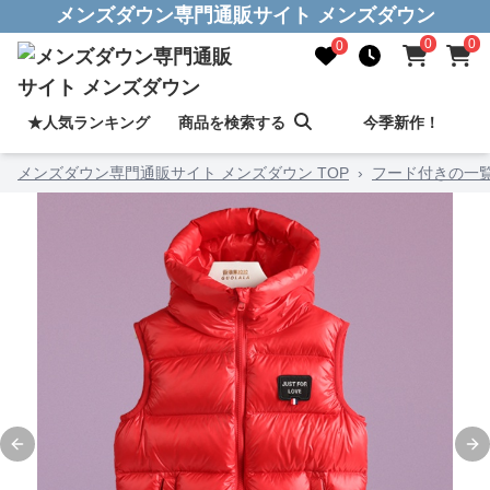
メンズダウン専門通販サイト メンズダウン
0
0
0
★人気ランキング
商品を検索する
今季新作！
メンズダウン専門通販サイト メンズダウン TOP
›
フード付きの一
Previous slide
Ne