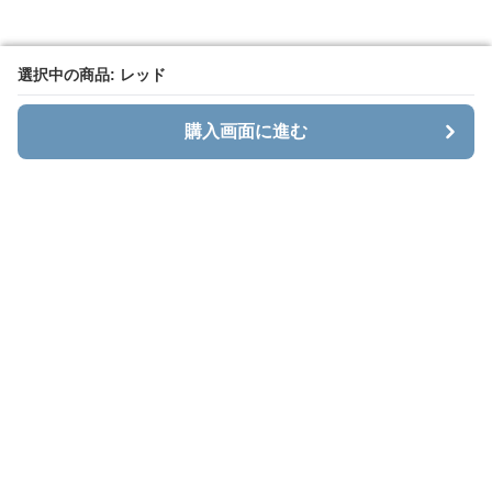
選択中の商品: レッド
選択中の商品: レッド
購入画面に進む
購入画面に進む
メンズダウン専門通販サイト メンズダウン
について
会社概要