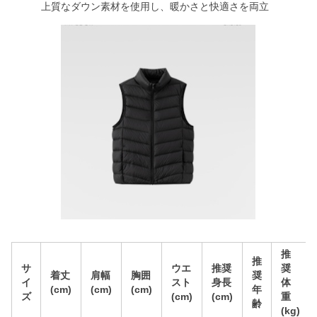
上質なダウン素材を使用し、暖かさと快適さを両立
推
推
サ
ウエ
推奨
奨
着丈
肩幅
胸囲
奨
イ
スト
身長
体
(cm)
(cm)
(cm)
年
ズ
(cm)
(cm)
重
齢
(kg)