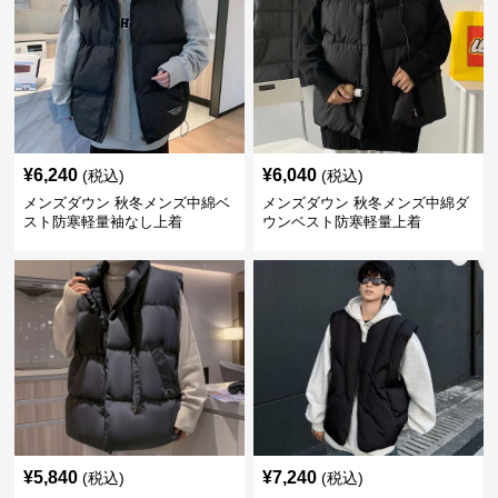
¥
6,240
¥
6,040
(税込)
(税込)
メンズダウン 秋冬メンズ中綿ベ
メンズダウン 秋冬メンズ中綿ダ
スト防寒軽量袖なし上着
ウンベスト防寒軽量上着
¥
5,840
¥
7,240
(税込)
(税込)