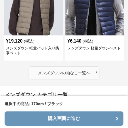
¥
19,120
¥
6,140
(税込)
(税込)
メンズダウン 軽量パッド入り防
メンズダウン 軽量ダウンベスト
寒ベスト
›
メンズダウン
の
袖なし
一覧へ
メンズダウン カテゴリ一覧
選択中の商品: 170cm / ブラック
選択中の商品: 170cm / ブラック
ジャケット
購入画面に進む
購入画面に進む
フード付き