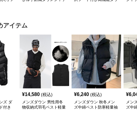
ット
ット
ン
中綿
めアイテム
¥
14,580
¥
6,240
¥
6,0
(税込)
(税込)
ンズ ダ
メンズダウン 男性用冬
メンズダウン 秋冬メン
メン
ド付き
物収納式羽毛ベスト軽量
ズ中綿ベスト防寒軽量袖
ズ中
いサイ
薄手白鵞鳥羽毛九割使用
なし上着
軽量