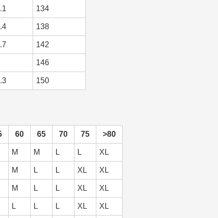
.1
134
.4
138
.7
142
146
.3
150
5
60
65
70
75
>80
M
M
L
L
XL
M
L
L
XL
XL
M
L
L
XL
XL
L
L
L
XL
XL