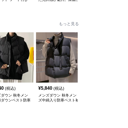
入り
と軽量性を両立したフー
きメンズダウンジャケッ
ド付きメンズダウンジャ
ト
ケット
もっと見る
40
¥
5,840
¥
7,240
(税込)
(税込)
(税込)
ズダウン 秋冬メン
メンズダウン 秋冬メン
メンズダウン メンズ中
綿ダウンベスト防寒
ズ中綿入り防寒ベスト袖
綿ダウンベスト黒無地防
上着
なし羽織り
寒アウター