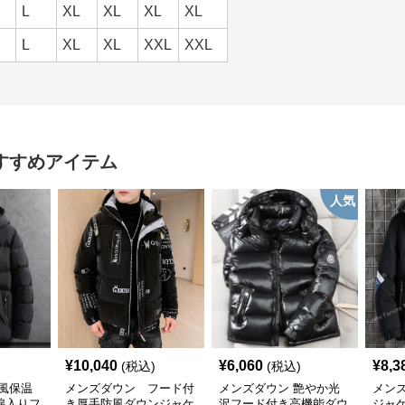
L
XL
XL
XL
XL
L
XL
XL
XXL
XXL
すすめアイテム
人気
¥
10,040
¥
6,060
¥
8,3
(税込)
(税込)
風保温
メンズダウン フード付
メンズダウン 艶やか光
メン
綿入りフ
き厚手防風ダウンジャケ
沢フード付き高機能ダウ
ジャ