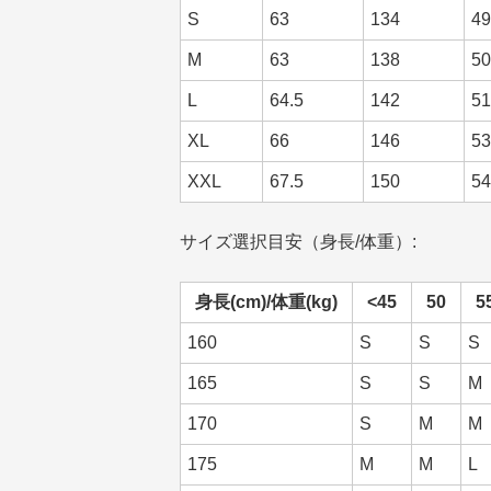
S
63
134
49
M
63
138
50
L
64.5
142
51
XL
66
146
53
XXL
67.5
150
54
サイズ選択目安（身長/体重）:
身長(cm)/体重(kg)
<45
50
5
160
S
S
S
165
S
S
M
170
S
M
M
175
M
M
L