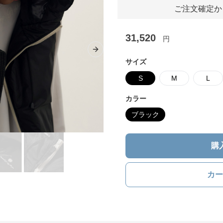
ご注文確定か
31,520
円
Next slide
サイズ
S
M
L
カラー
ブラック
購
カー