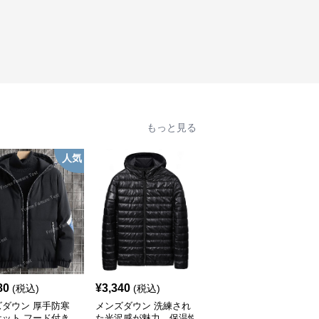
もっと見る
人気
80
¥
3,340
¥
10,300
(税込)
(税込)
(税込)
ズダウン 厚手防寒
メンズダウン 洗練され
メンズダウン 洗練デザ
ケット フード付き
た光沢感が魅力。保温性
イン × 高機能 フード付