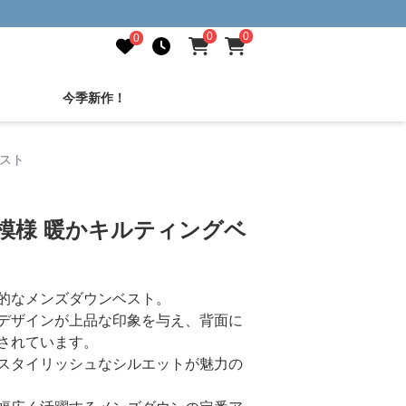
0
0
0
今季新作！
ベスト
模様 暖かキルティングベ
的なメンズダウンベスト。
デザインが上品な印象を与え、背面に
されています。
スタイリッシュなシルエットが魅力の