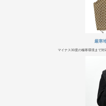
厳寒
マイナス30度の極寒環境まで