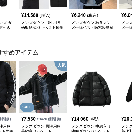
¥
14,580
¥
6,240
¥
6,0
(税込)
(税込)
ンズ ダ
メンズダウン 男性用冬
メンズダウン 秋冬メン
メン
ド付き
物収納式羽毛ベスト軽量
ズ中綿ベスト防寒軽量袖
ズ中
いサイ
薄手白鵞鳥羽毛九割使用
なし上着
軽量
すすめアイテム
人気
SALE
¥
7,530
¥
14,060
¥
28,
(税込)
割引前)
¥
9420
(割引前)
性用厚
メンズダウン 男性用厚
メンズダウン 中綿入り
メンズ
ット防寒
手防寒ジャケット
防寒ダウンジャケット
新作