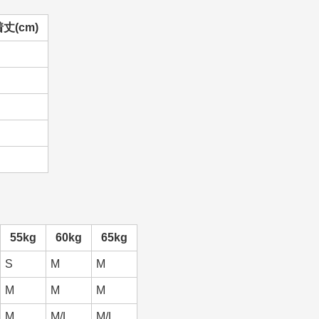
丈(cm)
55kg
60kg
65kg
S
M
M
M
M
M
M
M/L
M/L