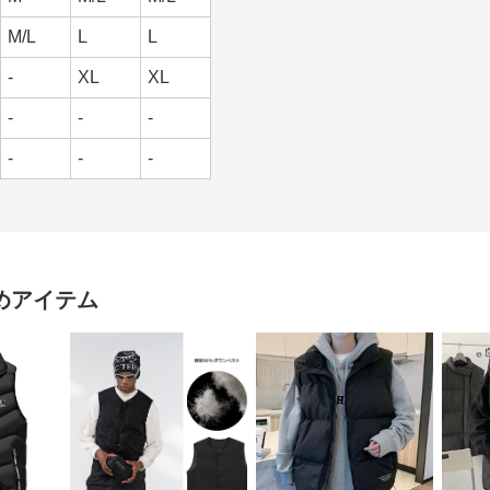
M/L
L
L
-
XL
XL
-
-
-
-
-
-
めアイテム