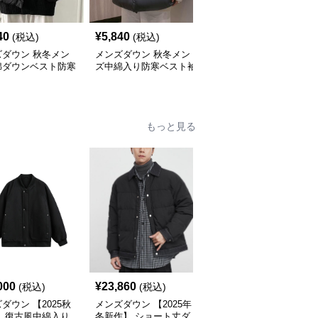
40
¥
5,840
¥
7,240
(税込)
(税込)
(税込)
ズダウン 秋冬メン
メンズダウン 秋冬メン
メンズダウン メンズ中
綿ダウンベスト防寒
ズ中綿入り防寒ベスト袖
綿ダウンベスト黒無地防
上着
なし羽織り
寒アウター
もっと見る
000
¥
23,860
¥
15,680
(税込)
(税込)
(税込)
ダウン 【2025秋
メンズダウン 【2025年
メンズダウン 【2025年
】 復古風中綿入り
冬新作】 ショート丈ダ
冬新作】男女兼用ファー