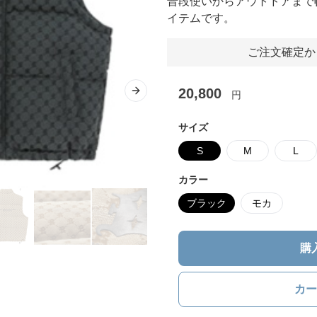
普段使いからアウトドアまで
イテムです。
ご注文確定か
20,800
円
Next slide
サイズ
S
M
L
カラー
ブラック
モカ
購
カー