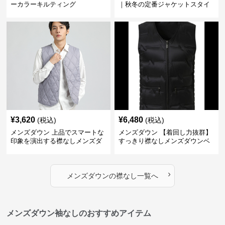
ーカラーキルティング
｜秋冬の定番ジャケットスタイ
ルに
¥
3,620
¥
6,480
(税込)
(税込)
メンズダウン 上品でスマートな
メンズダウン 【着回し力抜群】
印象を演出する襟なしメンズダ
すっきり襟なしメンズダウンベ
ウンベスト
スト
›
メンズダウン
の
襟なし
一覧へ
メンズダウン袖なしのおすすめアイテム