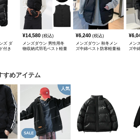
¥
14,580
¥
6,240
¥
6,0
(税込)
(税込)
ンズ ダ
メンズダウン 男性用冬
メンズダウン 秋冬メン
メン
ド付き
物収納式羽毛ベスト軽量
ズ中綿ベスト防寒軽量袖
ズ中
いサイ
薄手白鵞鳥羽毛九割使用
なし上着
軽量
すすめアイテム
人気
SALE