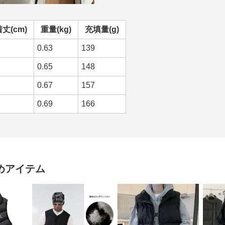
丈(cm)
重量(kg)
充填量(g)
0.63
139
0.65
148
0.67
157
0.69
166
めアイテム