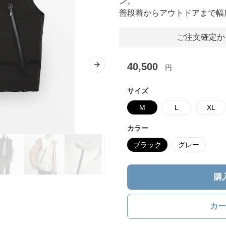
ン。
普段着からアウトドアまで幅
ご注文確定か
40,500
円
Next slide
サイズ
M
L
XL
カラー
ブラック
グレー
購
カー