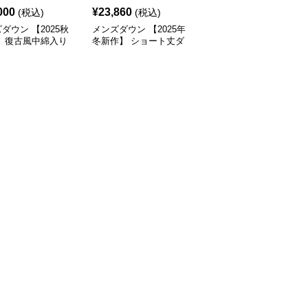
000
¥
23,860
¥
15,680
(税込)
(税込)
(税込)
ダウン 【2025秋
メンズダウン 【2025年
メンズダウン 【2025年
】 復古風中綿入り
冬新作】 ショート丈ダ
冬新作】男女兼用ファー
ケット メンズ２色
ウンジャケット
付き立ち襟ダウンジャケ
ット黒茶2色展開