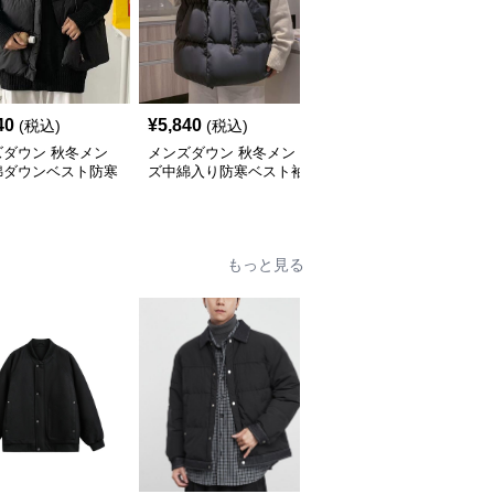
40
¥
5,840
¥
7,240
(税込)
(税込)
(税込)
ズダウン 秋冬メン
メンズダウン 秋冬メン
メンズダウン メンズ中
綿ダウンベスト防寒
ズ中綿入り防寒ベスト袖
綿ダウンベスト黒無地防
上着
なし羽織り
寒アウター
もっと見る