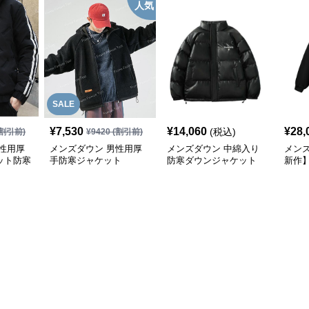
人気
SALE
¥
7,530
¥
14,060
¥
28,
(税込)
割引前)
¥
9420
(割引前)
性用厚
メンズダウン 男性用厚
メンズダウン 中綿入り
メンズ
ット防寒
手防寒ジャケット
防寒ダウンジャケット
新作
ジャ
展開