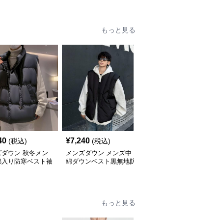
もっと見る
40
¥
7,240
¥
13,270
(税込)
(税込)
(税込)
ズダウン 秋冬メン
メンズダウン メンズ中
メンズダウン 男女兼用
綿入り防寒ベスト袖
綿ダウンベスト黒無地防
ダウンベスト 防寒中綿
羽織り
寒アウター
ベスト 街着系無袖アウ
ター
もっと見る