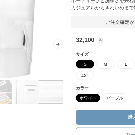
ポーティーさと洗練さを兼ね
カジュアルからきれいめまで
ご注文確定か
32,100
円
Next slide
サイズ
S
M
L
4XL
カラー
ホワイト
パープル
購
カー