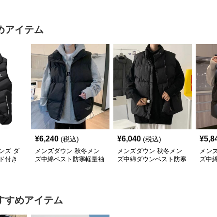
めアイテム
¥
6,240
¥
6,040
¥
5,8
(税込)
(税込)
ンズ ダ
メンズダウン 秋冬メン
メンズダウン 秋冬メン
メン
ド付き
ズ中綿ベスト防寒軽量袖
ズ中綿ダウンベスト防寒
ズ中
いサイ
なし上着
軽量上着
なし
すすめアイテム