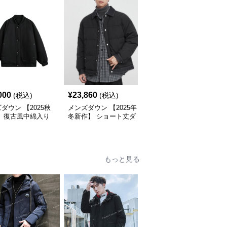
000
¥
23,860
¥
15,680
(税込)
(税込)
(税込)
ダウン 【2025秋
メンズダウン 【2025年
メンズダウン 【2025年
】 復古風中綿入り
冬新作】 ショート丈ダ
冬新作】男女兼用ファー
ケット メンズ２色
ウンジャケット
付き立ち襟ダウンジャケ
ット黒茶2色展開
もっと見る