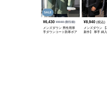
SALE
¥
6,430
¥
8,940
(税込)
¥
8040
(割引前)
メンズダウン 男性用厚
メンズダウン 【2
手ダウンコート防寒ボア
新作】 厚手 綿
襟付き
グコート 防寒に