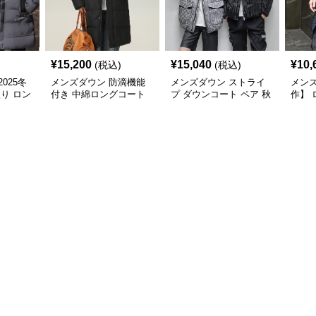
¥
15,200
¥
15,040
¥
10,
(税込)
(税込)
025冬
メンズダウン 防滴機能
メンズダウン ストライ
メンズ
入り ロン
付き 中綿ロングコート
プ ダウンコート ペア 秋
作】 
最適
ユニセックス 秋冬用
冬 厚手防寒 メンズ
り 