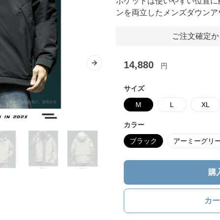
ポケットは使いやすい位置に
ンを両立したメンズダウンア
ご注文確定か
14,880
円
Next slide
サイズ
M
L
XL
カラー
ブラック
アーミーグリ
購
カー