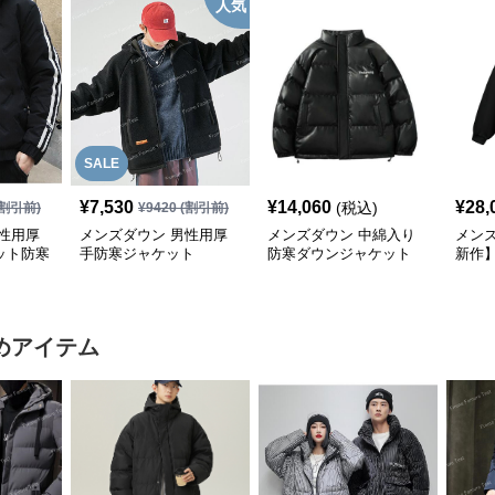
人気
SALE
¥
7,530
¥
14,060
¥
28,
(税込)
割引前)
¥
9420
(割引前)
性用厚
メンズダウン 男性用厚
メンズダウン 中綿入り
メンズ
ット防寒
手防寒ジャケット
防寒ダウンジャケット
新作
ジャ
展開
めアイテム