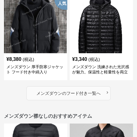
人気
¥
8,380
¥
3,340
(税込)
(税込)
メンズダウン 厚手防寒ジャケッ
メンズダウン 洗練された光沢感
ト フード付き中綿入り
が魅力。保温性と軽量性を両立
したフード付きメンズダウンジ
ャケット
›
メンズダウン
の
フード付き
一覧へ
メンズダウン襟なしのおすすめアイテム