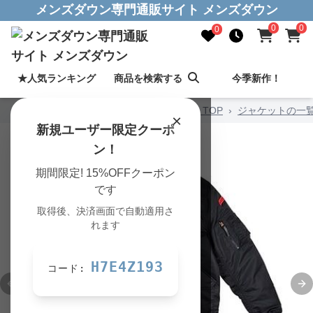
メンズダウン専門通販サイト メンズダウン
0
0
0
★人気ランキング
商品を検索する
今季新作！
メンズダウン専門通販サイト メンズダウン TOP
›
ジャケットの一
×
新規ユーザー限定クーポ
ン！
期間限定! 15%OFFクーポン
です
取得後、決済画面で自動適用さ
れます
H7E4Z193
コード:
Previous slide
Ne