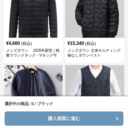
¥
4,680
¥
15,340
(税込)
(税込)
メンズダウン 2025年新型｜軽
メンズダウン 立体キルティング
量ラウンドネック・Vネック可
袖なしダウンベスト
変メンズダウンジャケット
選択中の商品: S / ブラック
選択中の商品: S / ブラック
購入画面に進む
購入画面に進む
¥
4,860
¥
12,400
(税込)
(税込)