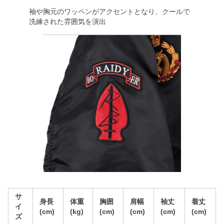
袖や胸元のワッペンがアクセントとなり、クールで
洗練された雰囲気を演出
サ
身長
体重
胸囲
肩幅
袖丈
着丈
イ
(cm)
(kg)
(cm)
(cm)
(cm)
(cm)
ズ