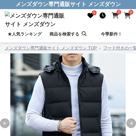
メンズダウン専門通販サイト メンズダウン
0
0
0
★人気ランキング
商品を検索する
今季新作！
メンズダウン専門通販サイト メンズダウン TOP
›
フード付きの一
Previous slide
Ne