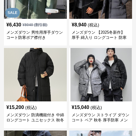
SALE
¥
6,430
¥
8,940
(税込)
¥
8040
(割引前)
メンズダウン 男性用厚手ダウン
メンズダウン 【2025冬新作】
コート防寒ボア襟付き
厚手 綿入り ロングコート 防寒
に最適
¥
15,200
¥
15,040
(税込)
(税込)
メンズダウン 防滴機能付き 中綿
メンズダウン ストライプ ダウン
ロングコート ユニセックス 秋冬
コート ペア 秋冬 厚手防寒 メン
用
ズ