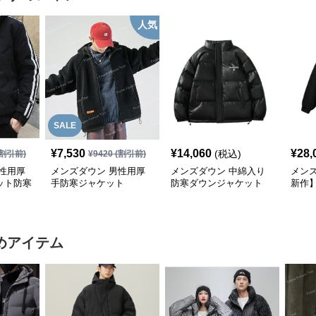
人気
SALE
¥
7,530
¥
14,060
¥
28,
(税込)
割引前)
¥
9420
(割引前)
性用厚
メンズダウン 男性用厚
メンズダウン 中綿入り
メンズ
ット防寒
手防寒ジャケット
防寒ダウンジャケット
新作
ジャ
展開
めアイテム