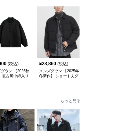
000
¥
23,860
¥
15,680
(税込)
(税込)
(税込)
ダウン 【2025秋
メンズダウン 【2025年
メンズダウン 【2025年
】 復古風中綿入り
冬新作】 ショート丈ダ
冬新作】男女兼用ファー
ケット メンズ２色
ウンジャケット
付き立ち襟ダウンジャケ
ット黒茶2色展開
もっと見る