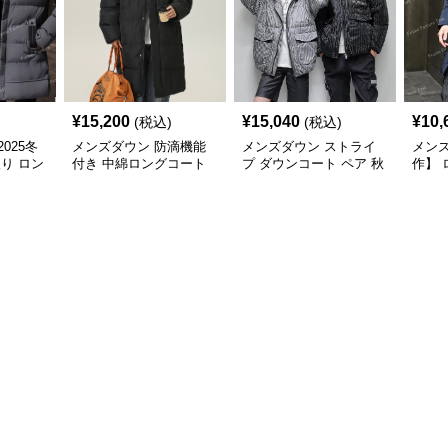
¥
15,200
¥
15,040
¥
10,
(税込)
(税込)
025冬
メンズダウン 防滴機能
メンズダウン ストライ
メンズ
入り ロン
付き 中綿ロングコート
プ ダウンコート ペア 秋
作】 
最適
ユニセックス 秋冬用
冬 厚手防寒 メンズ
り 