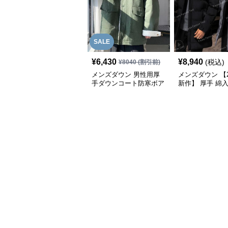
SALE
¥
6,430
¥
8,940
(税込)
¥
8040
(割引前)
メンズダウン 男性用厚
メンズダウン 【2
手ダウンコート防寒ボア
新作】 厚手 綿
襟付き
グコート 防寒に