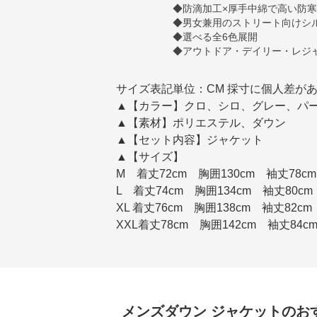
◆防滴加工×厚手中綿で高い防寒
◆男女兼用のストリート向けシ
◆選べる全6色展開
◆アウトドア・デイリー・レジ
サイズ表記単位：CM 採寸に個人差があ
▲【カラー】クロ、シロ、グレー、パ
▲【素材】ポリエステル、ダウン
▲【セット内容】ジャケット
▲【サイズ】
M 着丈72cm 胸囲130cm 袖丈78cm
L 着丈74cm 胸囲134cm 袖丈80cm
XL 着丈76cm 胸囲138cm 袖丈82cm
XXL着丈78cm 胸囲142cm 袖丈84c
メンズダウン
ジャケット
のお