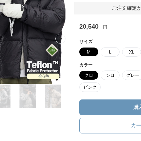
ご注文確定か
20,540
円
Next slide
サイズ
M
L
XL
カラー
クロ
シロ
グレー
ピンク
購
カー