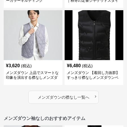
ーカラーキルティング
｜秋冬の定番ジャケットスタイ
ルに
¥
3,620
¥
6,480
(税込)
(税込)
メンズダウン 上品でスマートな
メンズダウン 【着回し力抜群】
印象を演出する襟なしメンズダ
すっきり襟なしメンズダウンベ
ウンベスト
スト
›
メンズダウン
の
襟なし
一覧へ
メンズダウン袖なしのおすすめアイテム