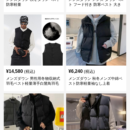
防寒軽量
ト フード付き 防寒ベスト 大き
いサイズ対応
¥
14,580
¥
6,240
(税込)
(税込)
メンズダウン 男性用冬物収納式
メンズダウン 秋冬メンズ中綿ベ
羽毛ベスト軽量薄手白鵞鳥羽毛
スト防寒軽量袖なし上着
九割使用