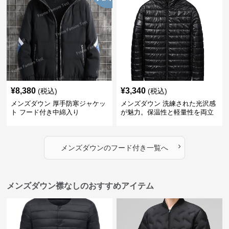
¥
8,380
¥
3,340
(税込)
(税込)
メンズダウン 厚手防寒ジャケッ
メンズダウン 洗練された光沢感
ト フード付き中綿入り
が魅力。保温性と軽量性を両立
したフード付きメンズダウンジ
ャケット
›
メンズダウン
の
フード付き
一覧へ
メンズダウン襟なしのおすすめアイテム