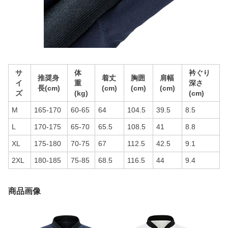
サ
体
衿ぐり
推奨身
着丈
胸囲
肩幅
イ
重
深さ
長(cm)
(cm)
(cm)
(cm)
ズ
(kg)
(cm)
M
165-170
60-65
64
104.5
39.5
8.5
L
170-175
65-70
65.5
108.5
41
8.8
XL
175-180
70-75
67
112.5
42.5
9.1
2XL
180-185
75-85
68.5
116.5
44
9.4
商品画像