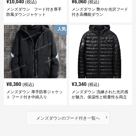
¥
10,040
¥
6,060
(税込)
(税込)
メンズダウン フード付き厚手
メンズダウン 艶やか光沢フード
防風ダウンジャケット
付き高機能ダウン
人気
¥
8,380
¥
3,340
(税込)
(税込)
メンズダウン 厚手防寒ジャケッ
メンズダウン 洗練された光沢感
ト フード付き中綿入り
が魅力。保温性と軽量性を両立
したフード付きメンズダウンジ
ャケット
›
メンズダウン
の
フード付き
一覧へ