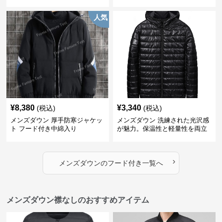
人気
¥
8,380
¥
3,340
(税込)
(税込)
メンズダウン 厚手防寒ジャケッ
メンズダウン 洗練された光沢感
ト フード付き中綿入り
が魅力。保温性と軽量性を両立
したフード付きメンズダウンジ
ャケット
›
メンズダウン
の
フード付き
一覧へ
メンズダウン襟なしのおすすめアイテム