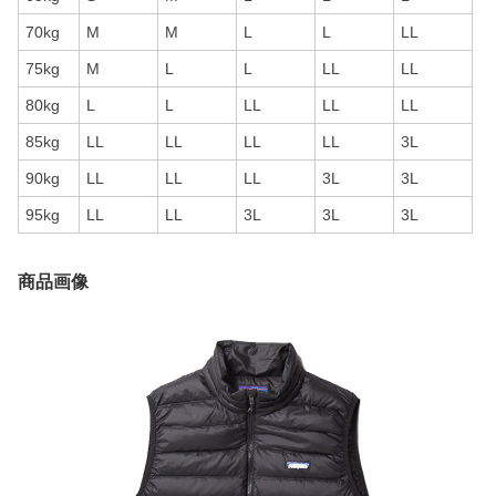
70kg
M
M
L
L
LL
75kg
M
L
L
LL
LL
80kg
L
L
LL
LL
LL
85kg
LL
LL
LL
LL
3L
90kg
LL
LL
LL
3L
3L
95kg
LL
LL
3L
3L
3L
商品画像