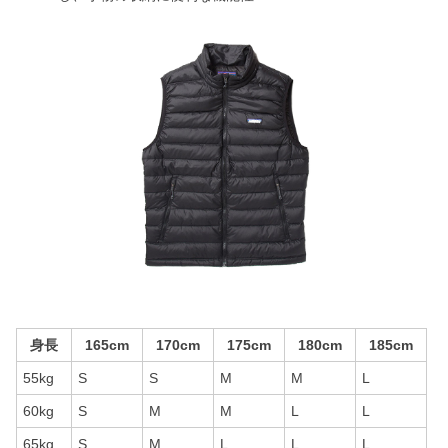
身長
165cm
170cm
175cm
180cm
185cm
55kg
S
S
M
M
L
60kg
S
M
M
L
L
65kg
S
M
L
L
L