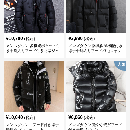
¥
10,700
¥
3,890
(税込)
(税込)
メンズダウン 多機能ポケット付
メンズダウン 防風保温機能付き
き中綿入りフード付き防寒ジャ
厚手中綿入りフード羽毛ジャケ
ケット
ット
人気
¥
10,040
¥
6,060
(税込)
(税込)
メンズダウン フード付き厚手
メンズダウン 艶やか光沢フード
防風ダウンジャケット
付き高機能ダウン