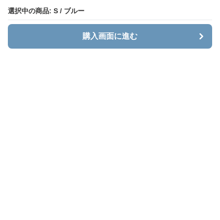
選択中の商品: S / ブルー
選択中の商品: S / ブルー
購入画面に進む
購入画面に進む
メンズダウン専門通販サイト メンズダウン
について
会社概要
利用規約