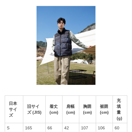
充
日本
旧サイ
着丈
肩幅
胸囲
裾囲
填
サイ
ズ (JIS)
(cm)
(cm)
(cm)
(cm)
量
ズ
(g)
S
165
66
42
107
106
60