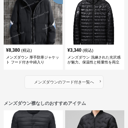
¥
8,380
¥
3,340
(税込)
(税込)
メンズダウン 厚手防寒ジャケッ
メンズダウン 洗練された光沢感
ト フード付き中綿入り
が魅力。保温性と軽量性を両立
したフード付きメンズダウンジ
ャケット
›
メンズダウン
の
フード付き
一覧へ
メンズダウン襟なしのおすすめアイテム