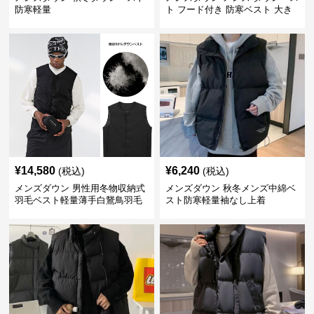
防寒軽量
ト フード付き 防寒ベスト 大き
いサイズ対応
¥
14,580
¥
6,240
(税込)
(税込)
メンズダウン 男性用冬物収納式
メンズダウン 秋冬メンズ中綿ベ
羽毛ベスト軽量薄手白鵞鳥羽毛
スト防寒軽量袖なし上着
九割使用