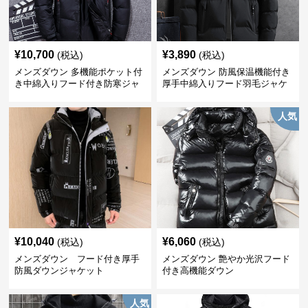
¥
10,700
¥
3,890
(税込)
(税込)
メンズダウン 多機能ポケット付
メンズダウン 防風保温機能付き
き中綿入りフード付き防寒ジャ
厚手中綿入りフード羽毛ジャケ
ケット
ット
人気
¥
10,040
¥
6,060
(税込)
(税込)
メンズダウン フード付き厚手
メンズダウン 艶やか光沢フード
防風ダウンジャケット
付き高機能ダウン
人気