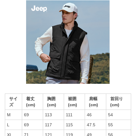
サイ
着丈
胸囲
裾囲
肩幅
首回り
ズ
(cm)
(cm)
(cm)
(cm)
(cm)
M
69
113
111
46
54
L
69
117
115
47.5
55
XL
71
121
119
49
56