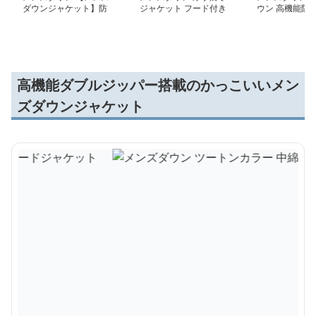
ダウンジャケット】防
ジャケット フード付き
ウン 高機能防
寒・軽量・スポーティな
中綿入り
ジッパー中綿ジ
2色切替デザイン／スト
リート系アウター
高機能ダブルジッパー搭載のかっこいいメン
ズダウンジャケット