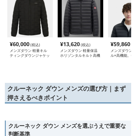
¥
60,000
¥
13,620
¥
59,860
(税込)
(税込)
(税
メンズダウン 軽量キル
メンズダウン 軽量保温
メンズダウン
ティングダウンジャケッ
ホリゾンタルキルト高機
ル×高機能。毎
ト
能ジャケット
なるメンズダウ
ット
クルーネック ダウン メンズの選び方｜まず
押さえるべきポイント
クルーネック ダウン メンズを選ぶうえで重要な
判断基準